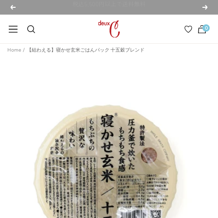
コ
新規会員登録で300ptプレゼント！会員登録はこちら>
戻
次
ン
る
へ
deux
テ
0
ナ
C
ン
ビ
ド
Home
【結わえる】寝かせ玄米ごはんパック 十五穀ブレンド
ツ
ゲ
ゥ・
へ
ー
セ
ス
シ
ー
キ
ョ
公
ッ
ン
式
プ
オ
ン
ラ
イ
ン
ス
ト
ア