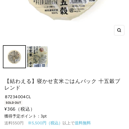
ズ
ー
ム
イ
ン
【結わえる】寝かせ玄米ごはんパック 十五穀ブ
レンド
87234004CL
SOLD OUT
セ
¥366
（税込）
ー
獲得予定ポイント：
3pt
送料550円
※5,500円（税込）
以上で
送料無料
ル