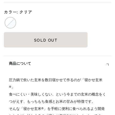
価
格
カラー: クリア
SOLD OUT
商品について
圧力鍋で炊いた玄米を数日寝かせて作るのが「寝かせ玄米
®」
食べにくい・美味しくない、という今までの玄米の概念をく
つがえす、もっちもち食感とお米の甘みが特徴です。
そんな「寝かせ玄米®」を手軽に便利に食べられるよう開発