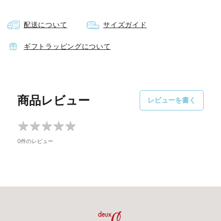
素材
配送について
サイズガイド
画像参照
内容量
ギフトラッピングについて
180g
原産国
商品レビュー
レビューを書く
日本
★
★
★
★
★
★
★
★
★
★
賞味期限
0件のレビュー
2026.11.16