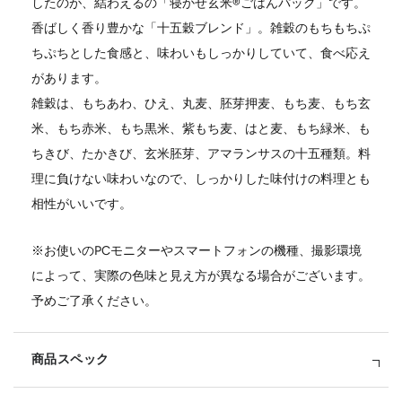
したのが、結わえるの「寝かせ玄米®ごはんパック」です。
香ばしく香り豊かな「十五穀ブレンド」。雑穀のもちもちぷ
ちぷちとした食感と、味わいもしっかりしていて、食べ応え
があります。
雑穀は、もちあわ、ひえ、丸麦、胚芽押麦、もち麦、もち玄
米、もち赤米、もち黒米、紫もち麦、はと麦、もち緑米、も
ちきび、たかきび、玄米胚芽、アマランサスの十五種類。料
理に負けない味わいなので、しっかりした味付けの料理とも
相性がいいです。
※お使いのPCモニターやスマートフォンの機種、撮影環境
によって、実際の色味と見え方が異なる場合がございます。
予めご了承ください。
商品スペック