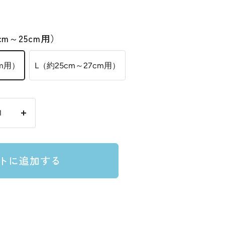
cm～25cm用）
cm用）
L（約25cm～27cm用）
数
量
を
トに追加する
増
や
す