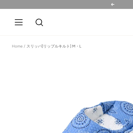
コ
戻
ン
る
テ
ナ
ン
ビ
ツ
ゲ
へ
ー
Home
スリッパ[リップルキルト] M・L
ス
シ
キ
ョ
ッ
ン
プ