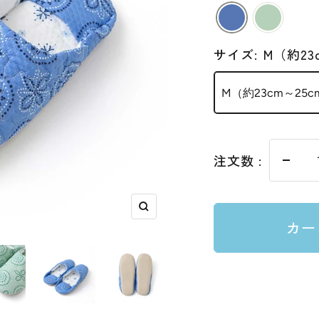
格
サイズ:
M（約23
M（約23cm～25
注文数 :
数
量
を
ズ
カー
減
ー
ら
ム
す
イ
ン