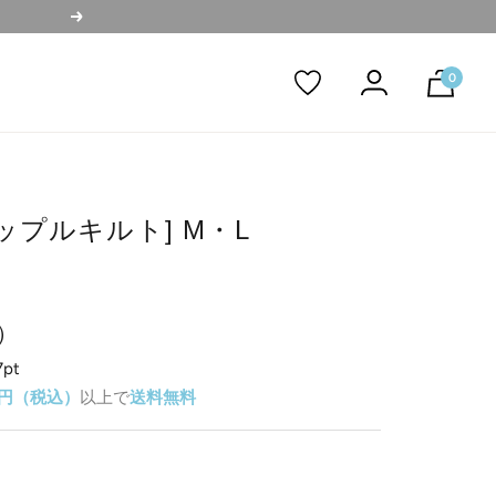
次
へ
0
ップルキルト] M・L
）
7pt
00円（税込）
以上で
送料無料