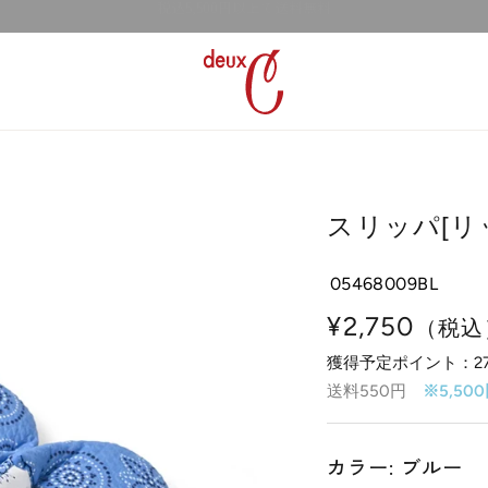
新規会員登録で300ptプレゼント！会員登録はこちら>
deux
C
ド
ゥ・
セ
ー
スリッパ[リ
公
式
05468009BL
オ
ン
セ
¥2,750
（税込
ラ
獲得予定ポイント：
2
ー
イ
送料550円
※5,5
ン
ル
ス
価
ト
カラー: ブルー
ア