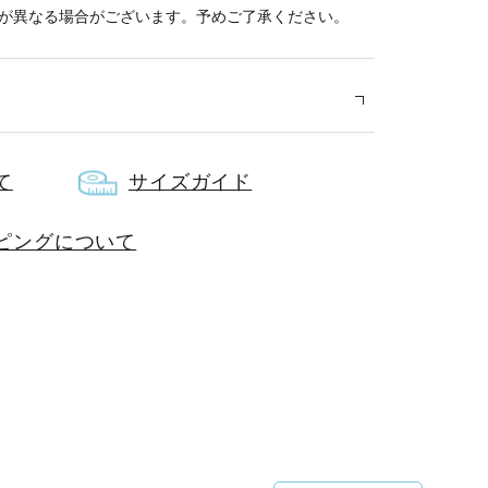
が異なる場合がございます。予めご了承ください。
て
サイズガイド
エステル 65% 綿 35%
ピングについて
～25cm用
国
ップル加工(表面の凹凸)は永久的なものではありま
ん。ご使用やクリーニングにより凹凸が消失する場合