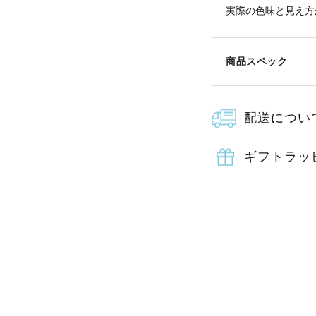
実際の色味と見え方
商品スペック
配送につい
素材
ポリ
ギフトラッ
サイズ
23
原産国
中
取扱い
※リ
せ