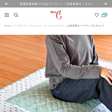
コ
新規会員登録で300ptプレゼント！会員登録はこちら>
戻
次
ン
る
へ
deux
テ
0
ナ
C
ン
ビ
ド
Home
インテリア
クッション・クッションカバー
お座布団カバー[リップルキルト]
ツ
ゲ
ゥ・
へ
ー
セ
ス
シ
ー
キ
ョ
公
ッ
ン
式
プ
オ
ン
ラ
イ
ン
ス
ト
ア