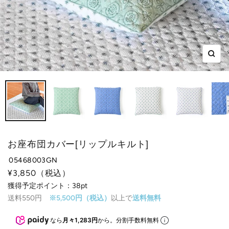
ズ
ー
ム
イ
ン
お座布団カバー[リップルキルト]
05468003GN
セ
¥3,850
（税込）
ー
獲得予定ポイント：
38pt
送料550円
※5,500円（税込）
以上で
送料無料
ル
価
なら
月々1,283円
から。分割手数料無料
格