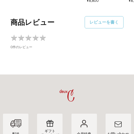
セ
セ
¥8,800
¥8
ー
ー
ー
ー
ル
ル
ル
ル
価
価
価
価
格
格
商品レビュー
レビューを書く
格
格
★
★
★
★
★
★
★
★
★
★
0件のレビュー
ギフト
配送
会員特典
お問い合わせ