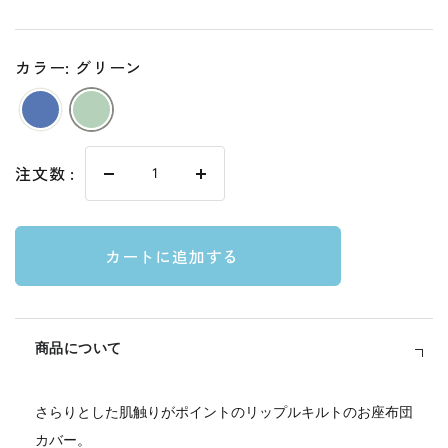
カラー: グリーン
注文数 :
数
数
量
量
を
を
カートに追加する
減
増
ら
や
す
す
商品について
さらりとした肌触りがポイントのリップルキルトのお座布団
カバー。