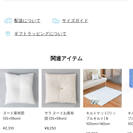
素材
配送について
サイズガイド
ポリエステル 65％ , 綿 35%
サイズ
ギフトラッピングについて
約55cmｘ58cm
原産国
関連アイテム
中国
取扱い
※リップル加工(表面の凹凸)は永久的なものではありませ
ん。ご使用やクリーニングにより凹凸が消失する場合がご
ざいます。
ヌード座布団
サラ ヌードお座布
キルトケット[リッ
キ
(55×59cm)
※お手入れ方法に関しては、商品についている品質表示タ
団 (55×59cm)
プルキルト] B
プ
100cm×140cm
10
グ・下げ札をご確認ください。
セ
セ
¥2,310
¥8,250