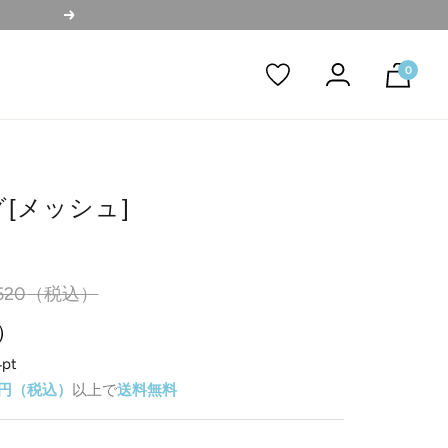
次
へ
0
[メッシュ]
520
（税込）
）
4pt
00円（税込）
以上で
送料無料