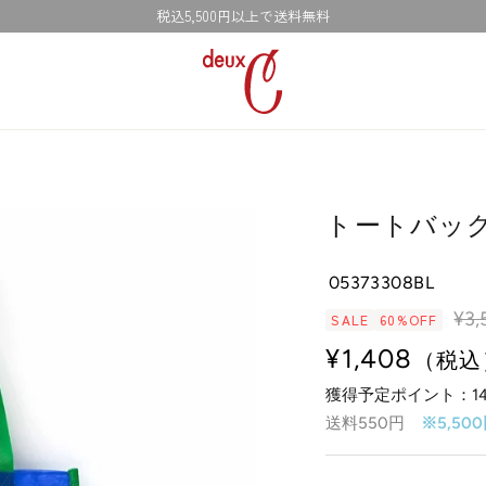
新規会員登録で300ptプレゼント！会員登録はこちら>
deux
C
ド
ゥ・
セ
ー
トートバッグ
公
式
05373308BL
オ
通
ン
¥3,
SALE
60%OFF
ラ
常
セ
¥1,408
（税込
イ
価
獲得予定ポイント：
1
ー
ン
格
送料550円
※5,5
ス
ル
ト
ア