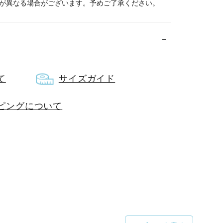
が異なる場合がございます。予めご了承ください。
て
サイズガイド
ロン100％
ピングについて
約37cm×幅約30cm
手：約55㎝
国