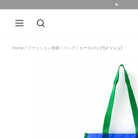
コ
戻
ン
る
テ
ナ
ン
ビ
ツ
ゲ
へ
ー
Home
ファッション雑貨
バッグ
トートバッグ[メッシュ]
ス
シ
キ
ョ
ッ
ン
プ