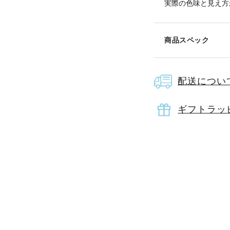
実際の色味と見え方
商品スペック
配送につい
素材
ナイ
ギフトラッ
サイズ
高さ
持ち
原産国
中