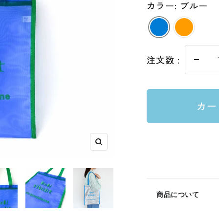
価
カラー: ブルー
格
注文数 :
数
量
を
カー
減
ら
す
ズ
ー
ム
イ
商品について
ン