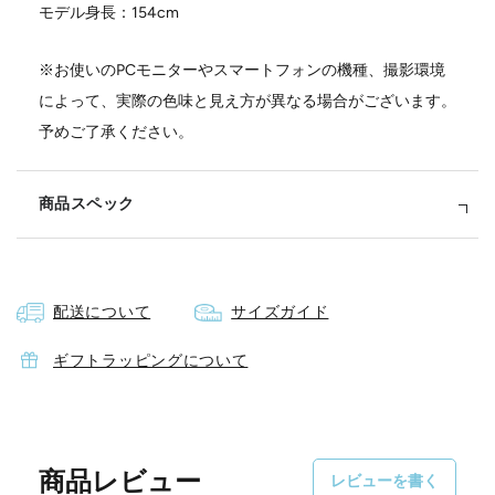
モデル身長：154cm
※お使いのPCモニターやスマートフォンの機種、撮影環境
によって、実際の色味と見え方が異なる場合がございます。
予めご了承ください。
商品スペック
素材
配送について
サイズガイド
綿100%
サイズ
ギフトラッピングについて
肩幅：48cm
身幅：59cm
着丈：60.5cm
商品レビュー
レビューを書く