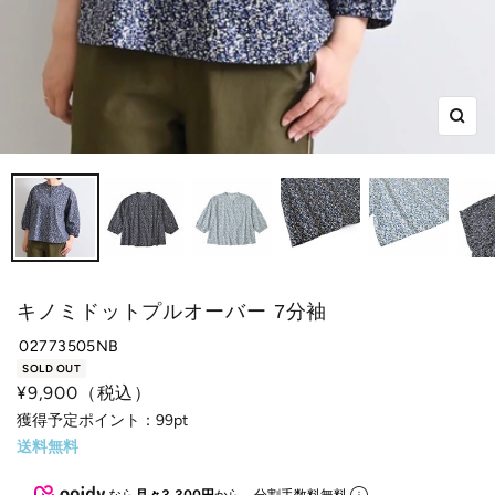
ズ
ー
ム
イ
ン
キノミドットプルオーバー 7分袖
02773505NB
SOLD OUT
セ
¥9,900
（税込）
ー
獲得予定ポイント：
99pt
送料無料
ル
価
なら
月々3,300円
から。分割手数料無料