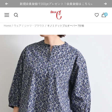
コ
新規会員登録で300ptプレゼント！会員登録はこちら>
戻
次
ン
る
へ
deux
テ
0
ナ
C
ン
ビ
ド
Home
ウェア
シャツ・ブラウス
キノミドットプルオーバー 7分袖
ツ
ゲ
ゥ・
へ
ー
セ
ス
シ
ー
キ
ョ
公
ッ
ン
式
プ
オ
ン
ラ
イ
ン
ス
ト
ア