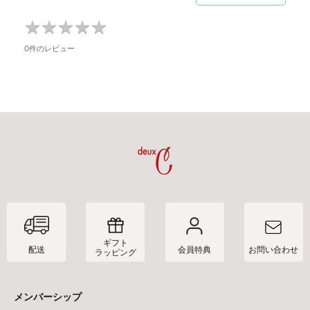
袖丈：38cm
★
★
★
★
★
★
★
★
★
★
原産国
0件のレビュー
日本
取扱い
※お手入れ方法に関しては、商品についている品質表示タ
グ・下げ札をご確認ください。
ギフト
配送
会員特典
お問い合わせ
ラッピング
メンバーシップ