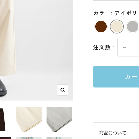
格
カラー: アイボリ
注文数 :
数
量
を
カー
減
ら
す
ズ
ー
ム
イ
ン
商品について