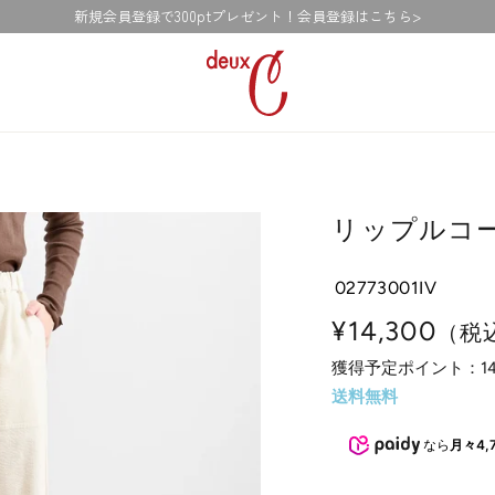
新規会員登録で300ptプレゼント！会員登録はこちら>
deux
C
ド
ゥ・
セ
ー
リップルコ
公
式
02773001IV
オ
ン
セ
¥14,300
（税
ラ
獲得予定ポイント：
1
ー
イ
送料無料
ン
ル
ス
なら
月々4,
価
ト
ア