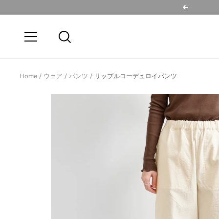
コ
戻
ン
る
テ
ナ
ン
ビ
ツ
ゲ
へ
ー
Home
ウェア
パンツ
リップルコーデュロイパンツ
ス
シ
キ
ョ
ッ
ン
プ