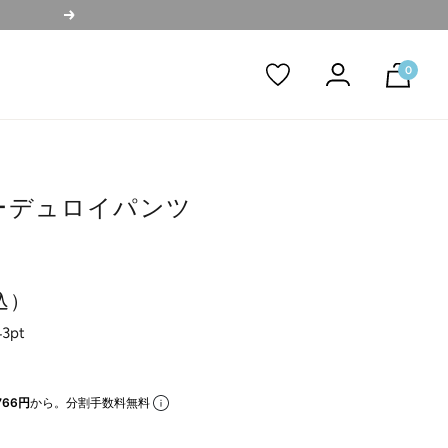
次
へ
0
ーデュロイパンツ
込）
43pt
766円
から。分割手数料無料