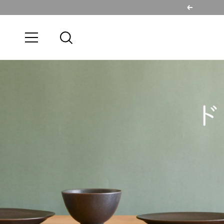
コ
戻
ン
る
テ
ナ
ン
ビ
ツ
ゲ
へ
ー
ス
シ
キ
ョ
ッ
ン
プ