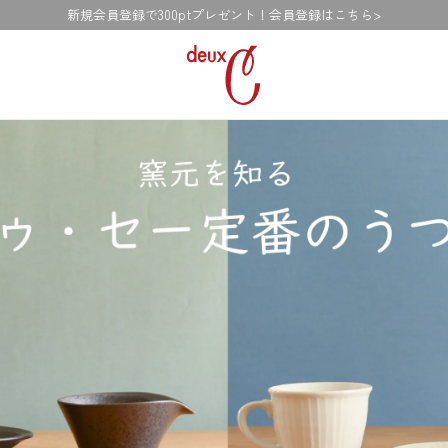
新規会員登録で300ptプレゼント！会員登録はこちら>
deux
C
ド
ゥ・
セ
ー
公
式
オ
ン
ラ
イ
ン
ス
ト
ア