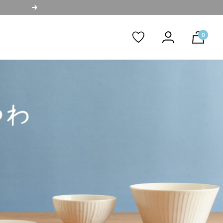
次
へ
0